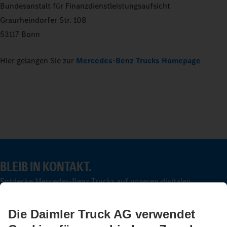
Bundesanstalt für Finanzdienstleistungsaufsicht
Graurheindorfer Str. 108
53117 Bonn
Hier gelangen Sie zur
Mercedes-Benz Trucks Homepage
BLEIB IN KONTAKT.
Entdecke Mercedes-Benz Trucks auf unseren digitalen
Kanälen.